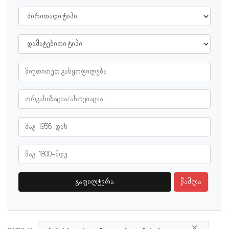
გაფილტვრა
წაშლა
×