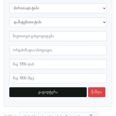
გაფილტვრა
წაშლა
×