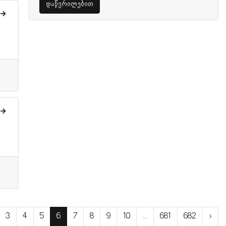
დაწვრილებით
3
4
5
6
7
8
9
10
...
681
682
›