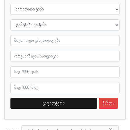
გაფილტვრა
წაშლა
×