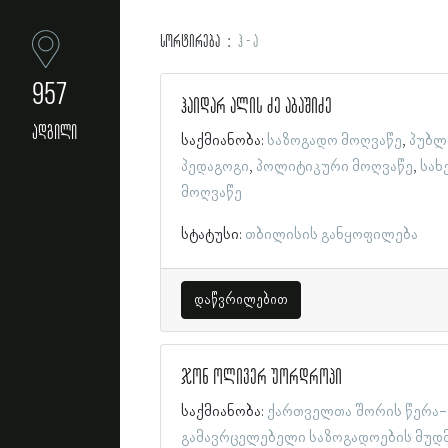
სორტირება
ჰ - ა
957
ჰაიდარ ალის ძე აბაშიძე
ადგილი
საქმიანობა:
საზოგადო მოღვაწე
პუბლ
პედაგოგი
პოლიტიკური მოღვაწე
სახ
მოღვაწე
სტატუსი:
თბილისის განყოფილება
დაწვრილებით
ჯონ ოლივერ უორდროპი
საქმიანობა:
ქართველთა შორის წერა-
გამავრცელებელი საზოგადოების მუდ