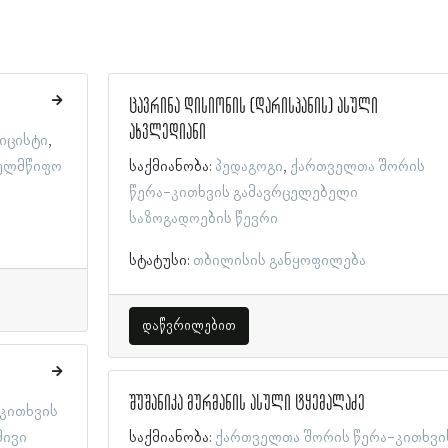
ცავრინა დისიონის (დარისპანის) ასული
ახვლედიანი
იცისტი
ელმწიფო
საქმიანობა:
პედაგოგი
ქართველთა შორის
წერა-კითხვის გამავრცელებელი
საზოგადოების წევრი
სტატუსი:
თბილისის განყოფილება
დაწვრილებით
შუშანიკა მურმანის ასული ტყემალაძე
კითხვის
მივი
საქმიანობა:
ქართველთა შორის წერა-კითხვი