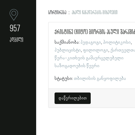
სორტირება
ახალი ჩანაწერების მიხედვით
957
ქრისტინე (ჩიტო) გიორგის ასული შარაში
ადგილი
საქმიანობა:
პედაგოგი
პოლიტიკოსი
პუბლიცისტი
ფილოლოგი
ქართველთა
წერა-კითხვის გამავრცელებელი
საზოგადოების წევრი
სტატუსი:
თბილისის განყოფილება
დაწვრილებით