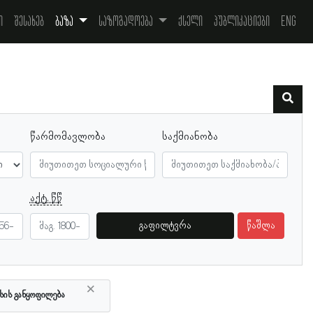
ი
შესახებ
ბაზა
საზოგადოება
ქსელი
პუბლიკაციები
Eng
წარმომავლობა
საქმიანობა
აქტ. წწ
გაფილტვრა
წაშლა
×
სის განყოფილება