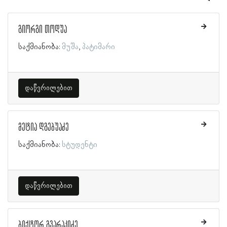
გიორგი თოდუა
საქმიანობა:
მუშა
პატიმარი
დაწვრილებით
მეტია დგებუაძე
საქმიანობა:
სტუდენტი
დაწვრილებით
ბიქტორ გვარაკიძე