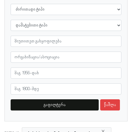
გაფილტვრა
წაშლა
×