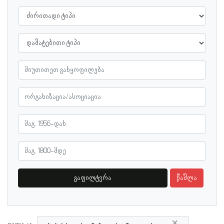
გაფილტვრა
წაშლა
×