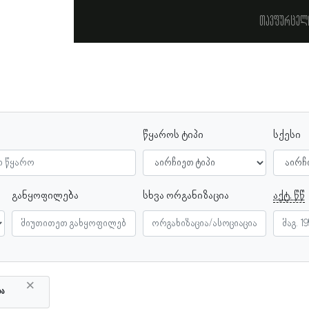
თავფურცელ
წყაროს ტიპი
სქესი
განყოფილება
სხვა ორგანიზაცია
აქტ. წწ
×
ბა