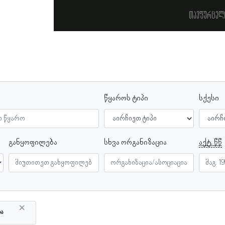
თავფურცელ
წყაროს ტიპი
სქესი
განყოფილება
სხვა ორგანიზაცია
აქტ. წწ
×
ბა