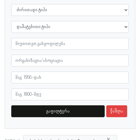
გაფილტვრა
წაშლა
×