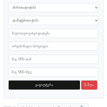
გაფილტვრა
წაშლა
×