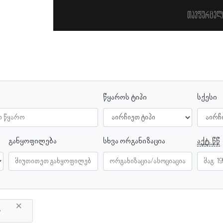
თავფურცელ
წყაროს ტიპი
სქესი
განყოფილება
სხვა ორგანიზაცია
აქტ. წწ
×
ა