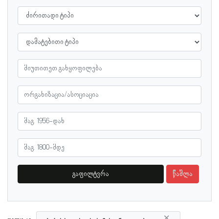
გაფილტვრა
წაშლა
×