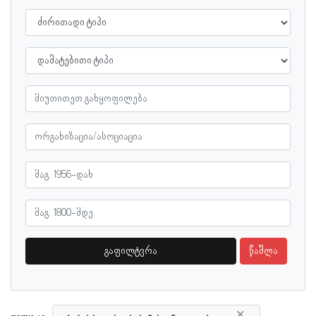
გაფილტვრა
წაშლა
×