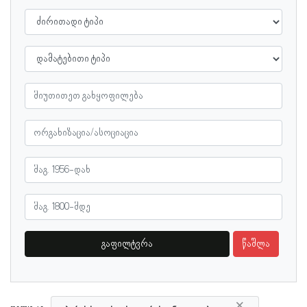
გაფილტვრა
წაშლა
×