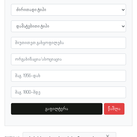
გაფილტვრა
წაშლა
×