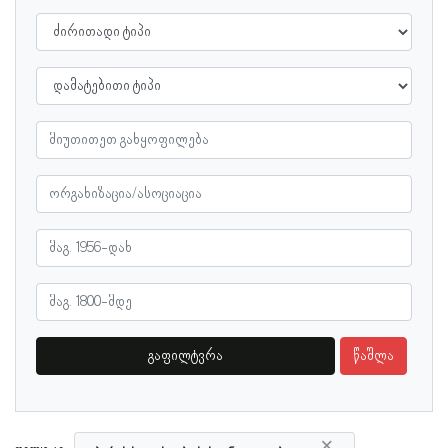
გაფილტვრა
წაშლა
×