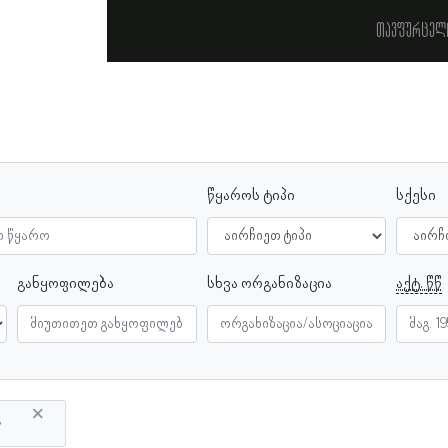
თავფურცელ
წყაროს ტიპი
სქესი
განყოფილება
სხვა ორგანიზაცია
აქტ. წწ
×
ა