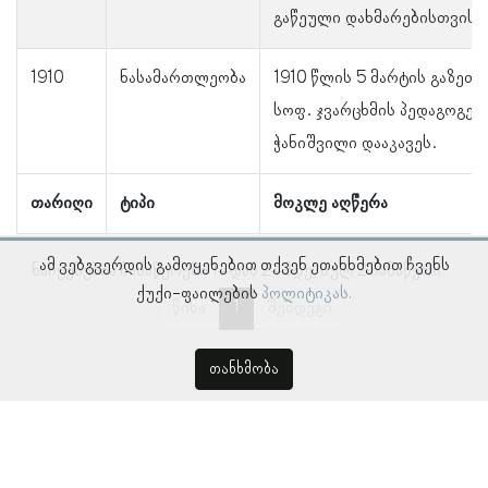
გაწეული დახმარებისთვის 
1910
ნასამართლეობა
1910 წლის 5 მარტის გაზეთ 
სოფ. ჯვარცხმის პედაგოგებ
ჭანიშვილი დააკავეს.
თარიღი
ტიპი
მოკლე აღწერა
ამ ვებგვერდის გამოყენებით თქვენ ეთანხმებით ჩვენს
ნაჩვენებია ჩანაწერები 1–დან 2–მდე, სულ 2 ჩანაწერი
ქუქი-ფაილების
პოლიტიკას.
წინა
1
შემდეგი
თანხმობა
© პროსოპოგრაფიულ მონაცემთა ბაზა, ლინგვისტურ კვლევათა