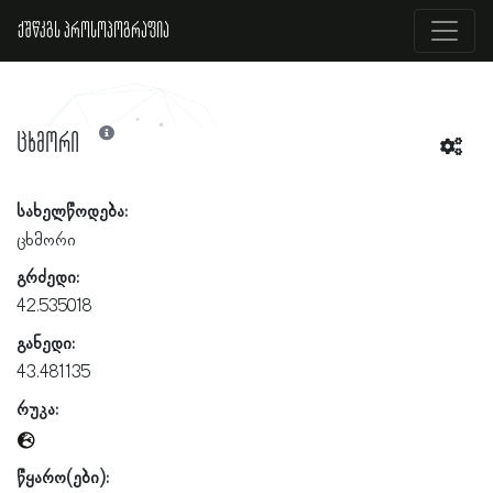
ქშწკგს პროსოპოგრაფია
ცხმორი
სახელწოდება:
ცხმორი
გრძედი:
42.535018
განედი:
43.481135
რუკა:
წყარო(ები):