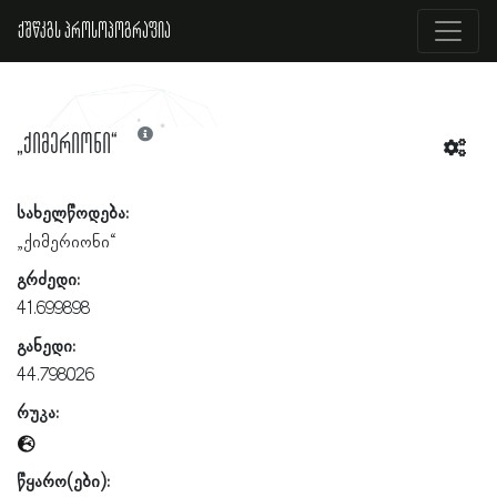
ქშწკგს პროსოპოგრაფია
„ქიმერიონი“
სახელწოდება:
„ქიმერიონი“
გრძედი:
41.699898
განედი:
44.798026
რუკა:
წყარო(ები):