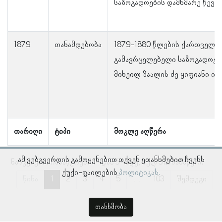
საზოგადოების დამხმარე წევრ
1879
თანამდებობა
1879-1880 წლების ქართველთ
გამავრცელებელი საზოგადოებ
მიხეილ ზაალის ძე ყიფიანი იყ
თარიღი
ტიპი
მოკლე აღწერა
ამ ვებგვერდის გამოყენებით თქვენ ეთანხმებით ჩვენს
ნაჩვენებია ჩანაწერები 1–დან 5–მდე, სულ 512 ჩანაწერი
ქუქი-ფაილების
პოლიტიკას.
წინა
1
2
3
4
5
…
103
შემდეგი
თანხმობა