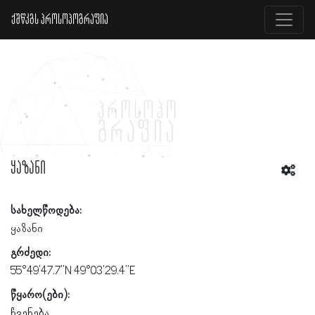
ქშწკგს პროსოპოგრაფია
ყაზანი
სახელწოდება:
ყაზანი
გრძედი:
55°49'47.7"N 49°03'29.4"E
წყარო(ები):
ჩვენება