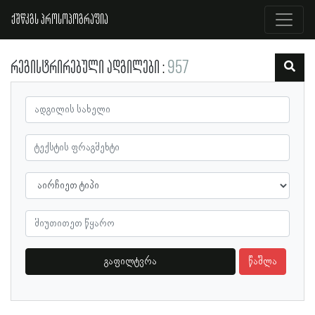
ქშწკგს პროსოპოგრაფია
რეგისტრირებული ადგილები
957
გაფილტვრა
წაშლა