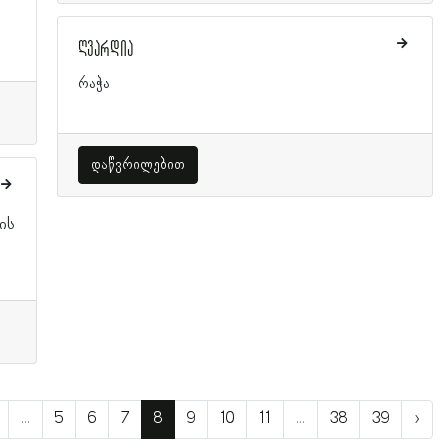
ღვარდია
რაჭა
დაწვრილებით
ის
...
5
6
7
8
9
10
11
...
38
39
›