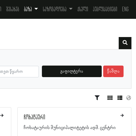
ი
შესახებ
ბაზა
საზოგადოება
ქსელი
პუბლიკაციები
Eng
გაფილტვრა
წაშლა
ჩოხატაური
ჩოხატაურის მუნიციპალიტეტის ადმ. ცენტრი