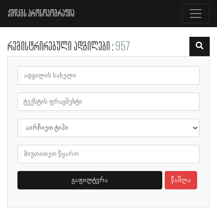
ქშწკგს პროსოპოგრაფია
რეგისტრირებული ადგილები
957
გაფილტვრა
წაშლა