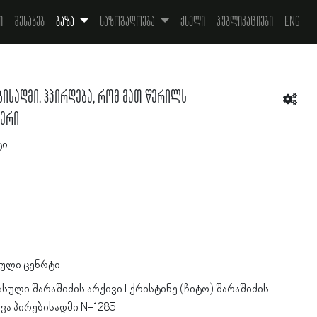
ი
შესახებ
ბაზა
საზოგადოება
ქსელი
პუბლიკაციები
Eng
ისადმი, ჰპირდება, რომ მათ წერილს
ბერი
ტი
ული ცენრტი
სული შარაშიძის არქივი l ქრისტინე (ჩიტო) შარაშიძის
ვა პირებისადმი N-1285