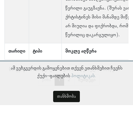
წერილი გაუგზავნა. (შურას ვარ
ქრტისტინეს მისი მანამდე მიწ
არ მიუღია და ფიქრობდა, რომ 
წერილიც დაკარგულიყო).
თარიღი
ტიპი
მოკლე აღწერა
ამ ვებგვერდის გამოყენებით თქვენ ეთანხმებით ჩვენს
ნაჩვენებია ჩანაწერები 1–დან 5–მდე, სულ 6 ჩანაწერი
ქუქი-ფაილების
პოლიტიკას.
წინა
1
2
შემდეგი
თანხმობა
© პროსოპოგრაფიულ მონაცემთა ბაზა, ლინგვისტურ კვლევათა
ინსტიტუტი 2018 -
2026