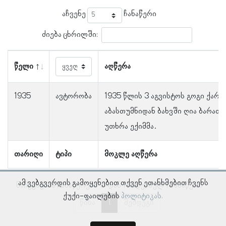
აჩვენე
ჩანაწერი
ძიება ცხრილში:
წელი
აღწერა
1935
ავტორობა
1935 წლის 3 აგვისტოს გოგი ქარც
აბასთუმნიდან ბახვში ღია ბარათი 
უთხრა ექიმმა.
თარიღი
ტიპი
მოკლე აღწერა
ამ ვებგვერდის გამოყენებით თქვენ ეთანხმებით ჩვენს
ნაჩვენებია ჩანაწერები 1–დან 1–მდე, სულ 1 ჩანაწერი
ქუქი-ფაილების
პოლიტიკას.
წინა
1
შემდეგი