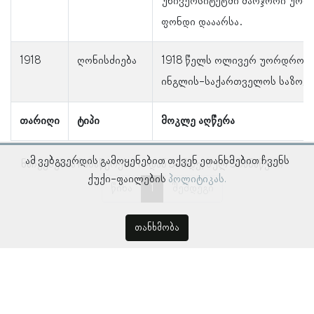
უნივერსიტეტში მარჯორი უორ
ფონდი დააარსა.
1918
ღონისძიება
1918 წელს ოლივერ უორდროპის
ინგლის-საქართველოს საზოგა
თარიღი
ტიპი
მოკლე აღწერა
ამ ვებგვერდის გამოყენებით თქვენ ეთანხმებით ჩვენს
ნაჩვენებია ჩანაწერები 1–დან 5–მდე, სულ 5 ჩანაწერი
ქუქი-ფაილების
პოლიტიკას.
წინა
1
შემდეგი
თანხმობა
© პროსოპოგრაფიულ მონაცემთა ბაზა, ლინგვისტურ კვლევათა
ინსტიტუტი 2018 -
2026