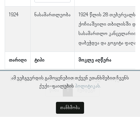
1924
ნასამართლეობა
1924 წლის 28 თებერვალს გ
ქოჩიაშვილი თბილისში დაა
სასამართლო კანცელარიის
დაბეჭდვა და გოგიტა ფაღავ
თარიღი
ტიპი
მოკლე აღწერა
ამ ვებგვერდის გამოყენებით თქვენ ეთანხმებით ჩვენს
ნაჩვენებია ჩანაწერები 1–დან 1–მდე, სულ 1 ჩანაწერი
ქუქი-ფაილების
პოლიტიკას.
წინა
1
შემდეგი
თანხმობა
© პროსოპოგრაფიულ მონაცემთა ბაზა, ლინგვისტურ კვლევათა