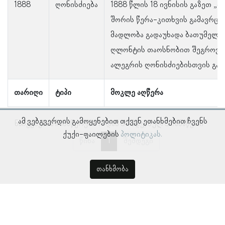
1888
ღონისძიება
1888 წლის 18 ივნისის გაზეთ „
შორის წერა-კითხვის გამავრცე
მადლობა გადაუხადა ბათუმელებ
ღლონტის თაოსნობით შეგროვებ
ალეგრის ღონისძიებისთვის გამ
თარიღი
ტიპი
მოკლე აღწერა
ამ ვებგვერდის გამოყენებით თქვენ ეთანხმებით ჩვენს
ნაჩვენებია ჩანაწერები 1–დან 3–მდე, სულ 3 ჩანაწერი
ქუქი-ფაილების
პოლიტიკას.
წინა
1
შემდეგი
თანხმობა
© პროსოპოგრაფიულ მონაცემთა ბაზა, ლინგვისტურ კვლევათა