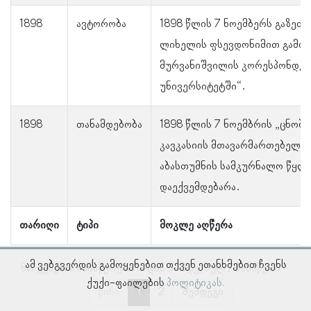
1898
ავტორობა
1898 წლის 7 ნოემბერს გაზეთ
ლიხელის ფსევდონიმით გამოქ
მურვანიშვილის კორესპონდენც
უნივერსიტეტში“.
1898
თანამდებობა
1898 წლის 7 ნოემბრის „ცნობ
კავკასიის მთავარმართებელ 
აბასთუმნის სამკურნალო წყლე
დაექვემდებარა.
თარიღი
ტიპი
მოკლე აღწერა
ამ ვებგვერდის გამოყენებით თქვენ ეთანხმებით ჩვენს
ნაჩვენებია ჩანაწერები 1–დან 5–მდე, სულ 7 ჩანაწერი
ქუქი-ფაილების
პოლიტიკას.
წინა
1
2
შემდეგი