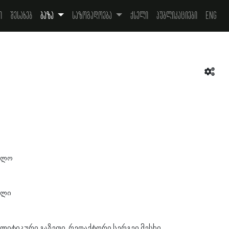
ი
შესახებ
ბაზა
საზოგადოება
ქსელი
პუბლიკაციები
Eng
ელო
ილი
ლიტიკური გაზეთი. რედაქტორი სერგეი მესხი