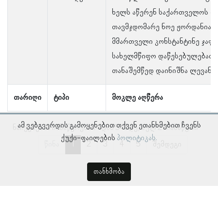
ხელს აწერენ საქართველოს რ
თავმჯდომარე ნოე ჟორდანია დ
მმართველი კონსტანტინე ჯაფ
სახელმწიფო დაწესებულებათა 
თანაშემწედ დაინიშნა ლევან 
თარიღი
ტიპი
მოკლე აღწერა
ამ ვებგვერდის გამოყენებით თქვენ ეთანხმებით ჩვენს
ნაჩვენებია ჩანაწერები 1–დან 5–მდე, სულ 21 ჩანაწერი
ქუქი-ფაილების
პოლიტიკას.
წინა
1
2
3
4
5
შემდეგი
თანხმობა
© პროსოპოგრაფიულ მონაცემთა ბაზა, ლინგვისტურ კვლევათა