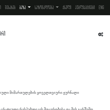
ი
შესახებ
ბაზა
საზოგადოება
ქსელი
პუბლიკაციები
Eng
ერი
იული მიმართულების ყოველთვიური ჟურნალი
კრატიული რესპუბლიკის მთავრობისა და მის გარშემო