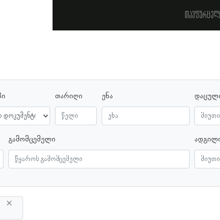
თავფურცელ
პი
თარიღი
ენა
დაცულ
გამომცემელი
ადგილ
×