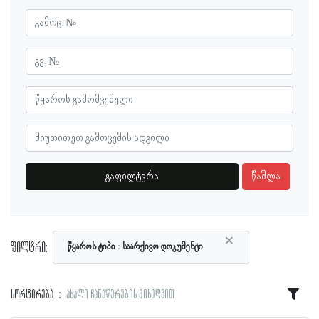
გაფილტვრა
წაშლა
×
ფილტრი:
წყაროს ტიპი
საარქივო დოკუმენტი
სორტირება
ახალი ჩანაწერების მიხედვით