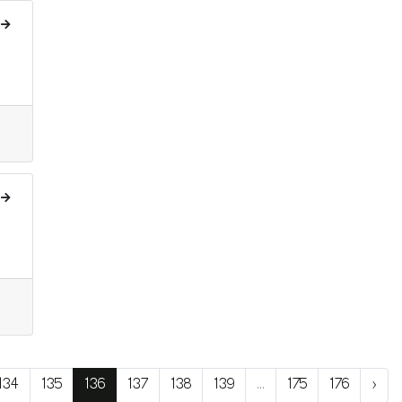
134
135
136
137
138
139
...
175
176
›