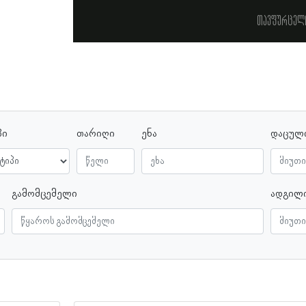
თავფურცელ
პი
თარიღი
ენა
დაცულ
გამომცემელი
ადგილ