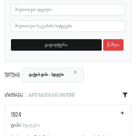
გაფილტვრა
წაშლა
×
ფილტრი:
ფაქტის ტიპი
სტატუსი
სორტირება
ახალი ჩანაწერების მიხედვით
1924
ტიპი:
სტატუსი