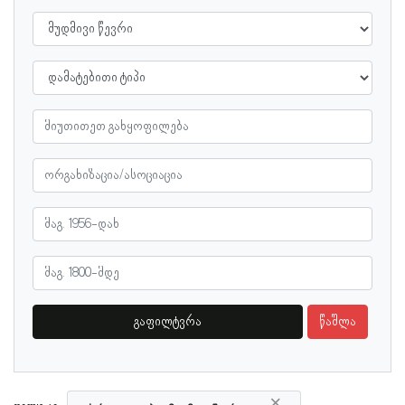
გაფილტვრა
წაშლა
×