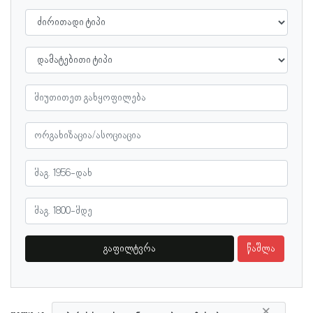
გაფილტვრა
წაშლა
×