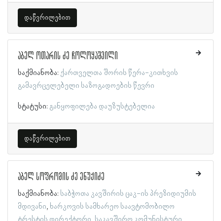
დაწვრილებით
აბელ ოთარის ძე ჩოლოყაშვილი
საქმიანობა:
ქართველთა შორის წერა-კითხვის
გამავრცელებელი საზოგადოების წევრი
სტატუსი:
განყოფილება დაუზუსტებელია
დაწვრილებით
აბელ სოფრომის ძე ენუქიძე
საქმიანობა:
საბჭოთა კავშირის ცაკ-ის პრეზიდიუმის
მდივანი
ხარკოვის სამხარეო საავტომობილო
ტრესტის დირექტორი
საკავშირო კომუნისტური