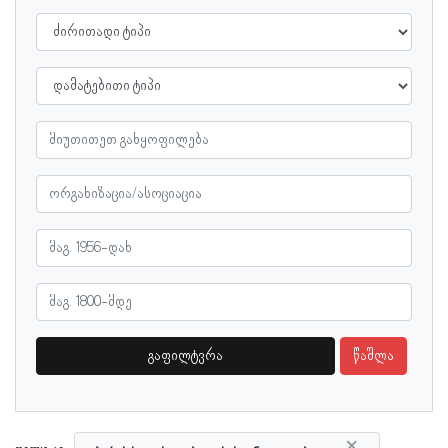
გაფილტვრა
წაშლა
×