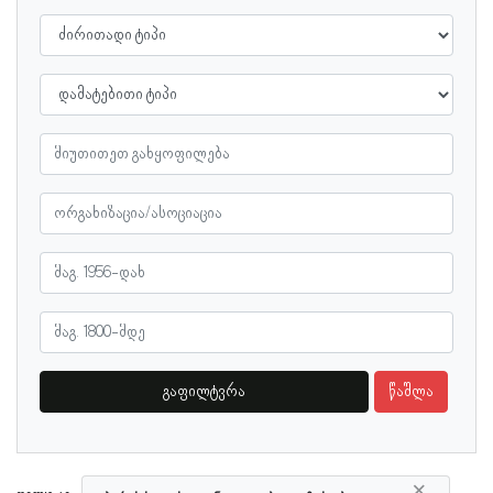
გაფილტვრა
წაშლა
×