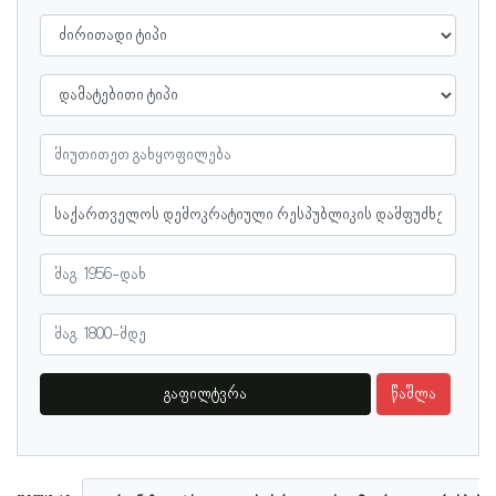
გაფილტვრა
წაშლა