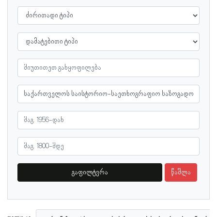
გაფილტვრა
წაშლა