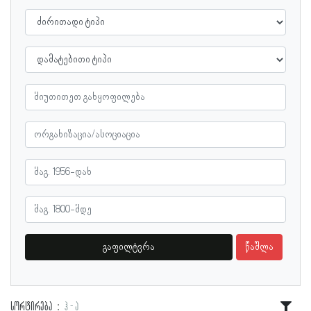
გაფილტვრა
წაშლა
სორტირება
ჰ - ა