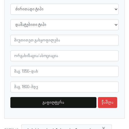
გაფილტვრა
წაშლა
×