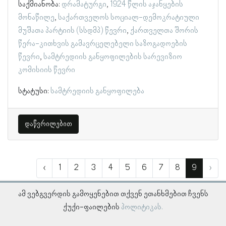
საქმიანობა:
დრამატურგი
1924 წლის აჯანყების
მონაწილე
საქართველოს სოციალ-დემოკრატიული
მუშათა პარტიის (სსდმპ) წევრი
ქართველთა შორის
წერა-კითხვის გამავრცელებელი საზოგადოების
წევრი
სამტრედიის განყოფილების სარევიზიო
კომისიის წევრი
სტატუსი:
სამტრედიის განყოფილება
დაწვრილებით
‹
1
2
3
4
5
6
7
8
9
›
ამ ვებგვერდის გამოყენებით თქვენ ეთანხმებით ჩვენს
ქუქი-ფაილების
პოლიტიკას.